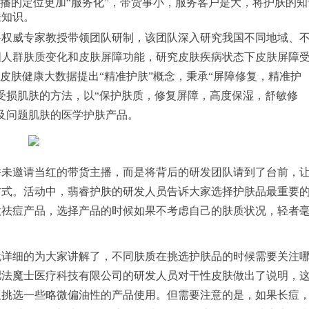
直播的定位更加“服务化”，带货事小，服务客户是大，将护肤的知
肤知识。
科权威专家教授带领团队研制，该团队深入研究我国不同地域、
国人群肤质变化和皮肤屏障功能，研究皮肤疾病状态下皮肤屏障
皮肤健康大数据提出“精准护肤”概念，秉承“屏障修复，精准护
受损肌肤的方法，以“保护肤质，修复屏障，高度保湿，舒敏修
及问题肌肤的医学护肤产品。
并未邀请当红的带货主播，而是将背后的研发团队请到了台前，
方式。活动中，翡睿护肤的研发人员告诉大家选择护肤品最重要
款祛痘产品，选择产品的时候如果不考虑自己的肤质状况，轻者
就详细的为大家讲解了，不同肤质在挑选护肤品的时候需要关注
肥法魔士医疗科技有限公司的研发人员对干性皮肤做出了说明，
议挑选一些略微偏油性的产品使用。但需要注意的是，如果长痘