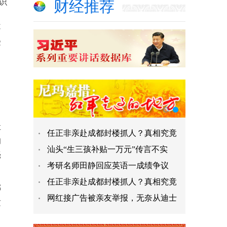
识
财经推荐
不
受
让
任正非亲赴成都封楼抓人？真相究竟
的
汕头“生三孩补贴一万元”传言不实
毫
考研名师田静回应英语一成绩争议​
任正非亲赴成都封楼抓人？真相究竟
哪
网红接广告被亲友举报，无奈从迪士
这
，