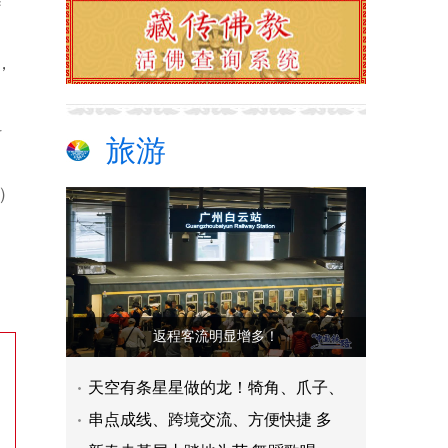
疗
，
。
科
旅游
n）
返程客流明显增多！
天空有条星星做的龙！犄角、爪子、
串点成线、跨境交流、方便快捷 多