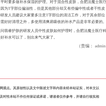
，平时要多做补水保湿的护理。对于混合性皮肤，合肥法魔士医
因为T字部位偏油性，但是其他部分却又有些偏中性或者干性皮
研发人员建议大家要多注意T字部位的清洁工作，对于其余部位
除需好好清理之外，多使用清爽易吸收的补水产品是非常必要的
姐问翡睿护肤的研发人员中性皮肤如何护理时，合肥法魔士医疗
好好补水可以了，别出来气大家了。
（责编： admi
网观点。其原创性以及文中陈述文字和内容未经本站证实，对本文以
及时性本站不作任何保证或承诺，请读者仅作参考，并请自行核实相